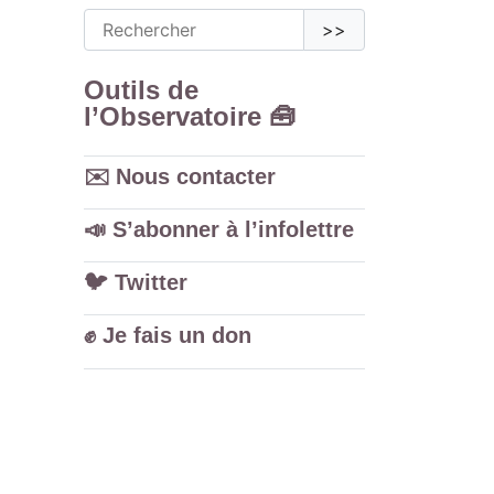
>>
Outils de
l’Observatoire 🧰
✉️ Nous contacter
📣 S’abonner à l’infolettre
🐦️ Twitter
✊ Je fais un don